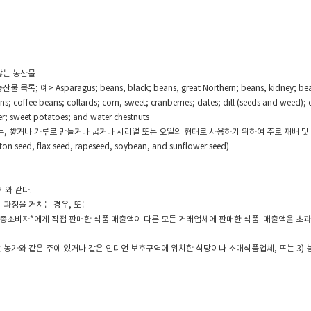
지 않는 농산물
ragus; beans, black; beans, great Northern; beans, kidney; beans, lima
s; coffee beans; collards; corn, sweet; cranberries; dates; dill (seeds and weed); eg
r; sweet potatoes; and water chestnuts
 가루로 만들거나 굽거나 시리얼 또는 오일의 형태로 사용하기 위하여 주로 재배 및 가공하는 작물; 예> b
ton seed, flax seed, rapeseed, soybean, and sunflower seed)
기와 같다.
 과정을 거치는 경우, 또는
년간 최종소비자*에게 직접 판매한 식품 매출액이 다른 모든 거래업체에 판매한 식품 매출액을 초
산하는 농가와 같은 주에 있거나 같은 인디언 보호구역에 위치한 식당이나 소매식품업체, 또는 3